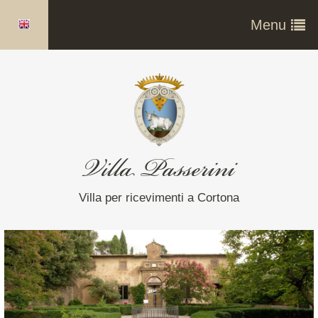
Menu
Home
La Villa
Villa Passerini
La Limonaia
Villa per ricevimenti a Cortona
La Scuderia
Photogallery